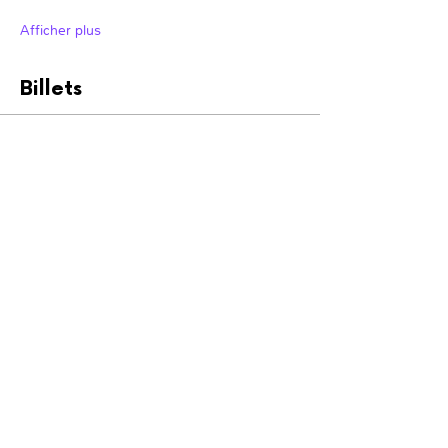
Afficher plus
Billets
Vente expirée
Type de billet
Membre Unidad
Plus d'info
Prix
0,00 €